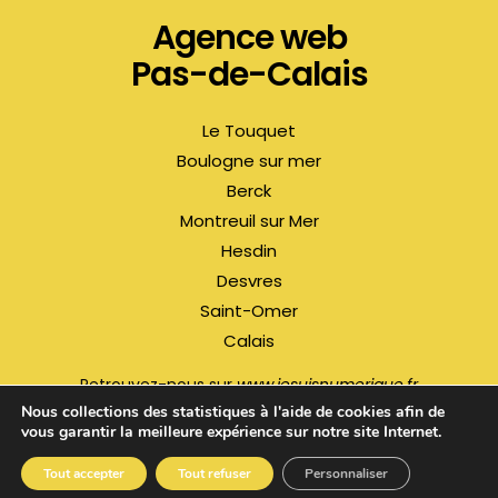
Agence web
Pas-de-Calais
Le Touquet
Boulogne sur mer
Berck
Montreuil sur Mer
Hesdin
Desvres
Saint-Omer
Calais
Retrouvez-nous sur
www.jesuisnumerique.fr
Nous collections des statistiques à l'aide de cookies afin de
vous garantir la meilleure expérience sur notre site Internet.
© Copyright 2026 – Le Duo
Tout accepter
Tout refuser
Personnaliser
Mentions légales
–
Politique de confidentialité