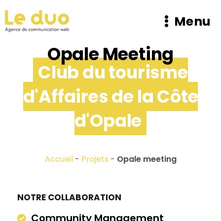
Menu
Opale Meeting
Club du tourisme
d'Affaires de la Côte
d'Opale
Accueil
-
Projets
-
Opale meeting
NOTRE COLLABORATION
Community Management